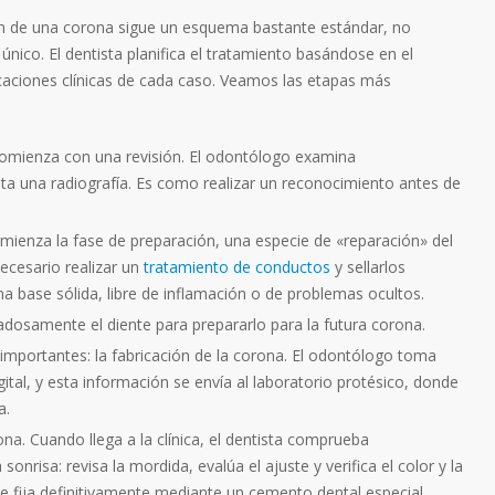
n de una corona sigue un esquema bastante estándar, no
nico. El dentista planifica el tratamiento basándose en el
dicaciones clínicas de cada caso. Veamos las etapas más
comienza con una revisión. El odontólogo examina
ita una radiografía. Es como realizar un reconocimiento antes de
omienza la fase de preparación, una especie de «reparación» del
necesario realizar un
tratamiento de conductos
y sellarlos
a base sólida, libre de inflamación o de problemas ocultos.
idadosamente el diente para prepararlo para la futura corona.
importantes: la fabricación de la corona. El odontólogo toma
ital, y esta información se envía al laboratorio protésico, donde
a.
ona. Cuando llega a la clínica, el dentista comprueba
nrisa: revisa la mordida, evalúa el ajuste y verifica el color y la
se fija definitivamente mediante un cemento dental especial.