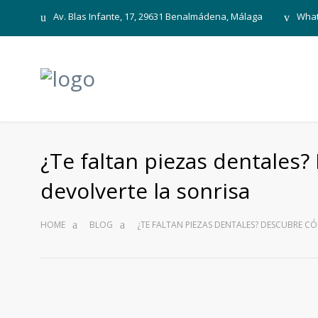
Av. Blas Infante, 17, 29631 Benalmádena, Málaga
What
¿Te faltan piezas dentales
devolverte la sonrisa
HOME
BLOG
¿TE FALTAN PIEZAS DENTALES? DESCUBRE C