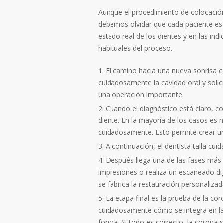
Aunque el procedimiento de colocació
debemos olvidar que cada paciente es ú
estado real de los dientes y en las in
habituales del proceso.
El camino hacia una nueva sonrisa 
cuidadosamente la cavidad oral y solic
una operación importante.
Cuando el diagnóstico está claro, c
diente. En la mayoría de los casos es 
cuidadosamente. Esto permite crear un
A continuación, el dentista talla cu
Después llega una de las fases más 
impresiones o realiza un escaneado dig
se fabrica la restauración personalizad
La etapa final es la prueba de la cor
cuidadosamente cómo se integra en la so
forma. Si todo es correcto, la corona 