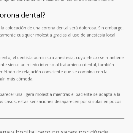
corona dental?
la colocación de una corona dental será dolorosa. Sin embargo,
amente cualquier molestia gracias al uso de anestesia local
ento, el dentista administra anestesia, cuyo efecto se mantiene
iente siente un miedo intenso al tratamiento dental, también
 método de relajación consciente que se combina con la
a aún más cómoda.
arecer una ligera molestia mientras el paciente se adapta a la
los casos, estas sensaciones desaparecen por sí solas en pocos
ana y bonita, pero no sabes por dónde