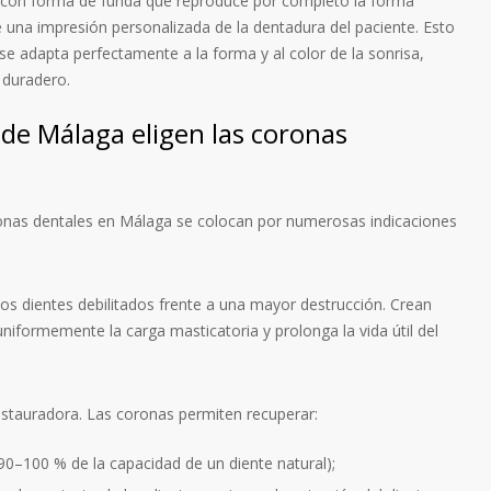
a con forma de funda que reproduce por completo la forma
 de una impresión personalizada de la dentadura del paciente. Esto
e adapta perfectamente a la forma y al color de la sonrisa,
 duradero.
 de Málaga eligen las coronas
ronas dentales en Málaga se colocan por numerosas indicaciones
los dientes debilitados frente a una mayor destrucción. Crean
uniformemente la carga masticatoria y prolonga la vida útil del
stauradora. Las coronas permiten recuperar:
90–100 % de la capacidad de un diente natural);