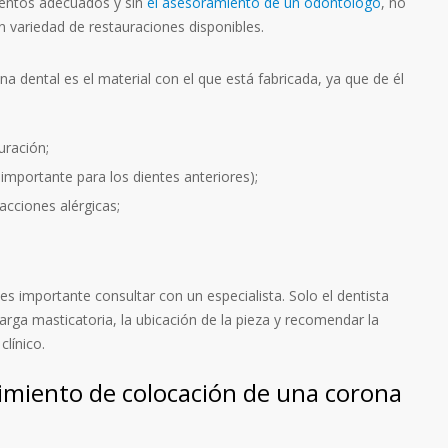
ientos adecuados y sin
el asesoramiento de un odontólogo
, no
an variedad de restauraciones disponibles.
rona dental es el material con el que está fabricada, ya que de él
auración;
 importante para los dientes anteriores);
eacciones alérgicas;
es importante consultar con un especialista. Solo el dentista
carga masticatoria, la ubicación de la pieza y recomendar la
línico.
dimiento de colocación de una corona