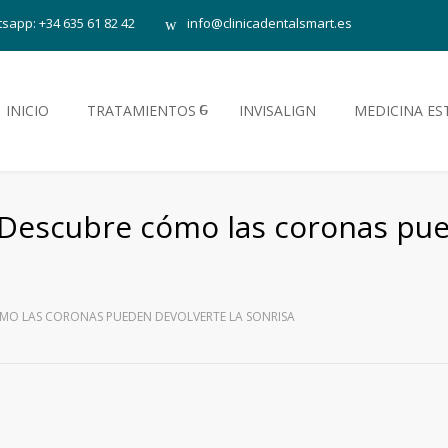
sapp: +34 635 61 82 42
info@clinicadentalsmart.es
INICIO
TRATAMIENTOS
INVISALIGN
MEDICINA ES
? Descubre cómo las coronas pu
ÓMO LAS CORONAS PUEDEN DEVOLVERTE LA SONRISA