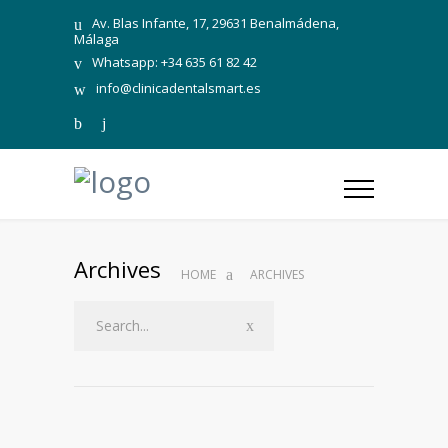
Av. Blas Infante, 17, 29631 Benalmádena,
Málaga
Whatsapp: +34 635 61 82 42
info@clinicadentalsmart.es
Archives
HOME
ARCHIVES