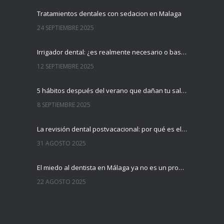
Tratamientos dentales con sedacion en Malaga
24 SEPTIEMBRE 2025
Irrigador dental: ¿es realmente necesario o basta con el cepillo?
12 SEPTIEMBRE 2025
5 hábitos después del verano que dañan tu salud dental (y cómo evitarlos)
8 SEPTIEMBRE 2025
La revisión dental postvacacional: por qué es el mejor momento para hacerla
31 AGOSTO 2025
El miedo al dentista en Málaga ya no es un problema
22 AGOSTO 2025