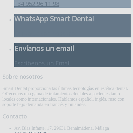
+34 952 96 11 98
WhatsApp Smart Dental
Contacta con nosotros
Envíanos un email
Escríbenos un Email
Sobre nosotros
Smart Dental proporciona las últimas tecnologías en estética dental.
Ofrecemos una gama de tratamientos dentales a pacientes tanto
locales como internacionales. Hablamos español, inglés, ruso con
soporte bajo demanda en francés y finlandés.
Contacto
Av. Blas Infante, 17, 29631 Benalmádena, Málaga