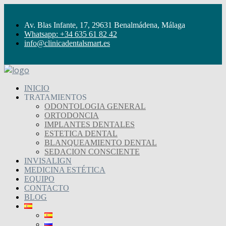
Av. Blas Infante, 17, 29631 Benalmádena, Málaga
Whatsapp: +34 635 61 82 42
info@clinicadentalsmart.es
INICIO
TRATAMIENTOS
ODONTOLOGIA GENERAL
ORTODONCIA
IMPLANTES DENTALES
ESTETICA DENTAL
BLANQUEAMIENTO DENTAL
SEDACION CONSCIENTE
INVISALIGN
MEDICINA ESTÉTICA
EQUIPO
CONTACTO
BLOG