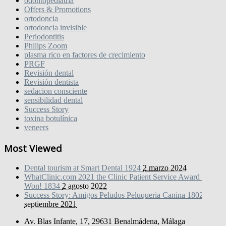
odontopediatria
Offers & Promotions
ortodoncia
ortodoncia invisible
Periodontitis
Philips Zoom
plasma rico en factores de crecimiento
PRGF
Revisión dental
Revisión dentista
sedacion consciente
sensibilidad dental
Success Story
toxina botulínica
veneers
Most Viewed
Dental tourism at Smart Dental
1924
2 marzo 2024
WhatClinic.com 2021 the Clinic Patient Service Award – We
Won!
1834
2 agosto 2022
Success Story: Amigos Peludos Peluqueria Canina
1802
27
septiembre 2021
A warm welcome to Dr. Agne!
1730
28 febrero 2024
Av. Blas Infante, 17, 29631 Benalmádena, Málaga
Special thank you from one of our patient
1713
9 agosto 2022