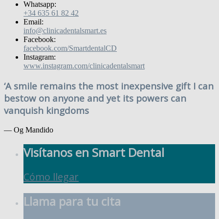
Whatsapp:
+34 635 61 82 42
Email:
info@clinicadentalsmart.es
Facebook:
facebook.com/SmartdentalCD
Instagram:
www.instagram.com/clinicadentalsmart
‘A smile remains the most inexpensive gift I can
bestow on anyone and yet its powers can
vanquish kingdoms
— Og Mandido
Visítanos en Smart Dental
Cómo llegar
Llama para tu cita