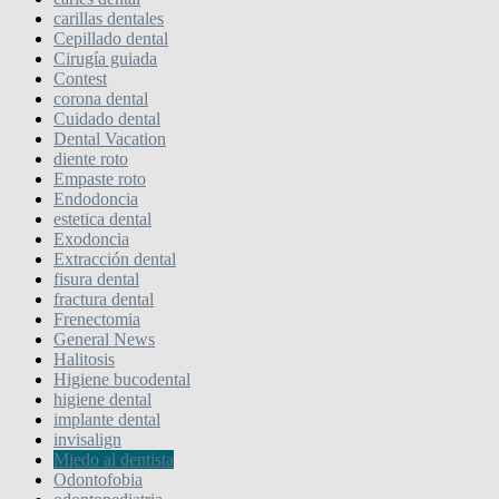
carillas dentales
Cepillado dental
Cirugía guiada
Contest
corona dental
Cuidado dental
Dental Vacation
diente roto
Empaste roto
Endodoncia
estetica dental
Exodoncia
Extracción dental
fisura dental
fractura dental
Frenectomia
General News
Halitosis
Higiene bucodental
higiene dental
implante dental
invisalign
Miedo al dentista
Odontofobia