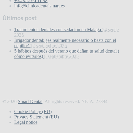
+34 952 96 11 98
info@clinicadentalsmart.es
Últimos post
Tratamientos dentales con sedacion en Malaga
24 septiembre
2025
Irrigador dental: ¿es realmente necesario o basta con el
cepillo?
12 septiembre 2025
5 hábitos después del verano que dañan tu salud dental (y
cómo evitarlos)
8 septiembre 2025
La revisión dental postvacacional: por qué es el mejor
momento para hacerla
31 agosto 2025
El miedo al dentista en Málaga ya no es un problema
22
agosto 2025
© 2026
Smart Dental
. All rights reserved. NICA: 27894
Cookie Policy (EU)
Privacy Statement (EU)
Legal notice