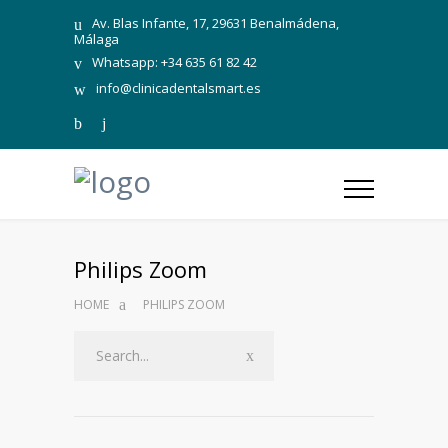
Av. Blas Infante, 17, 29631 Benalmádena,
Málaga
Whatsapp: +34 635 61 82 42
info@clinicadentalsmart.es
Philips Zoom
HOME
PHILIPS ZOOM