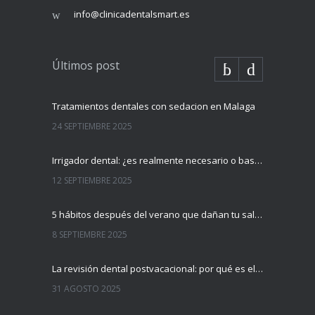
info@clinicadentalsmart.es
Últimos post
Tratamientos dentales con sedacion en Malaga
24 SEPTIEMBRE 2025
Irrigador dental: ¿es realmente necesario o basta con el cepillo?
12 SEPTIEMBRE 2025
5 hábitos después del verano que dañan tu salud dental (y cómo evitarlos)
8 SEPTIEMBRE 2025
La revisión dental postvacacional: por qué es el mejor momento para hacerla
31 AGOSTO 2025