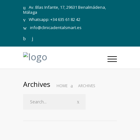
Av. Blas Infante, 17, 29631 Benalmádena,
Málaga
Whatsapp: +34 635 61 82 42
info@clinicadentalsmart.es
Archives
HOME
ARCHIVES