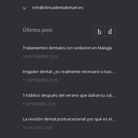
info@clinicadentalsmart.es
Últimos post
Tratamientos dentales con sedacion en Malaga
24 SEPTIEMBRE 2025
Irrigador dental: ¿es realmente necesario o basta con el cepillo?
12 SEPTIEMBRE 2025
5 hábitos después del verano que dañan tu salud dental (y cómo evitarlos)
8 SEPTIEMBRE 2025
La revisión dental postvacacional: por qué es el mejor momento para hacerla
31 AGOSTO 2025