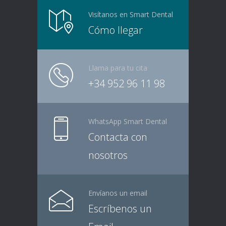
Visítanos en Smart Dental
Cómo llegar
Llama para tu cita
+34 952 96 11 98
WhatsApp Smart Dental
Contacta con
nosotros
Envíanos un email
Escríbenos un