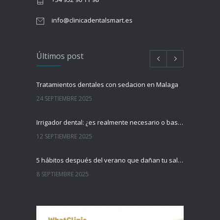
info@clinicadentalsmart.es
Últimos post
Tratamientos dentales con sedacion en Malaga
24 SEPTIEMBRE 2025
Irrigador dental: ¿es realmente necesario o basta con el cepillo?
12 SEPTIEMBRE 2025
5 hábitos después del verano que dañan tu salud dental (y cómo evitarlos)
8 SEPTIEMBRE 2025
La revisión dental postvacacional: por qué es el mejor momento para hacerla
31 AGOSTO 2025