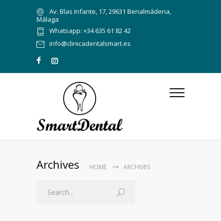
Av. Blas Infante, 17, 29631 Benalmádena,
Málaga
Whatsapp: +34 635 61 82 42
info@clinicadentalsmart.es
Archives
HOME
ARCHIVES