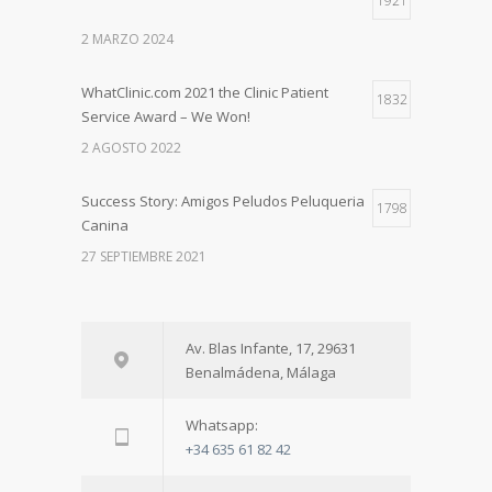
1921
2 MARZO 2024
WhatClinic.com 2021 the Clinic Patient
1832
Service Award – We Won!
2 AGOSTO 2022
Success Story: Amigos Peludos Peluqueria
1798
Canina
27 SEPTIEMBRE 2021
A warm welcome to Dr. Agne!
1727
Av. Blas Infante, 17, 29631
28 FEBRERO 2024
Benalmádena, Málaga
Special thank you from one of our patient
1709
Whatsapp:
+34 635 61 82 42
9 AGOSTO 2022