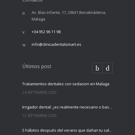
Av. Blas Infante, 17, 29631 Benalmádena,
Málaga
+34 952 96 11 98
info@clinicadentalsmart.es
Últimos post
Tratamientos dentales con sedacion en Malaga
24 SEPTIEMBRE 2025
Irrigador dental: ¿es realmente necesario o basta con el cepillo?
12 SEPTIEMBRE 2025
5 hábitos después del verano que dañan tu salud dental (y cómo evitarlos)