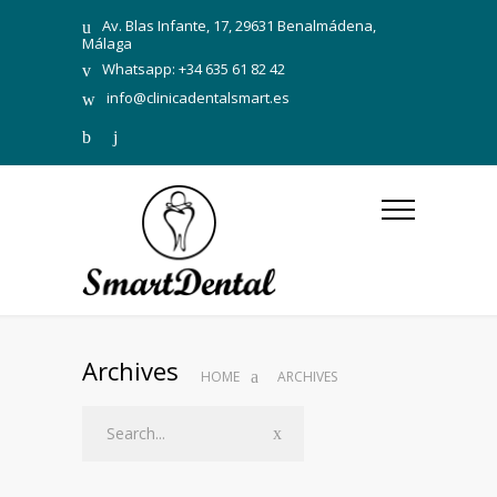
Av. Blas Infante, 17, 29631 Benalmádena,
Málaga
Whatsapp: +34 635 61 82 42
info@clinicadentalsmart.es
Archives
HOME
ARCHIVES