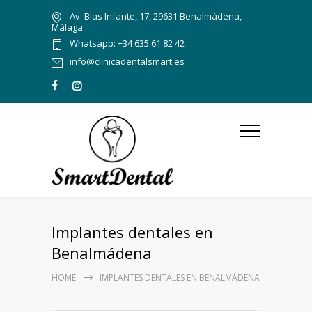
Av. Blas Infante, 17, 29631 Benalmádena,
Málaga
Whatsapp: +34 635 61 82 42
info@clinicadentalsmart.es
Implantes dentales en
Benalmádena
HOME
IMPLANTES DENTALES EN BENALMÁDENA