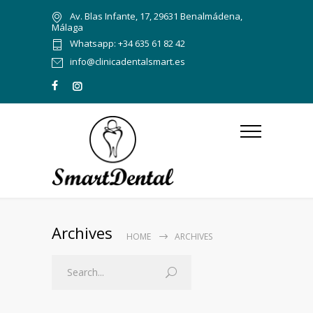
Av. Blas Infante, 17, 29631 Benalmádena,
Málaga
Whatsapp: +34 635 61 82 42
info@clinicadentalsmart.es
Archives
HOME
ARCHIVES