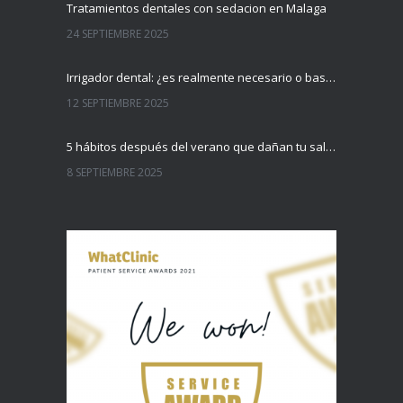
Tratamientos dentales con sedacion en Malaga
24 SEPTIEMBRE 2025
Irrigador dental: ¿es realmente necesario o basta con el cepillo?
12 SEPTIEMBRE 2025
5 hábitos después del verano que dañan tu salud dental (y cómo evitarlos)
8 SEPTIEMBRE 2025
La revisión dental postvacacional: por qué es el mejor momento para hacerla
31 AGOSTO 2025
El miedo al dentista en Málaga ya no es un problema
22 AGOSTO 2025