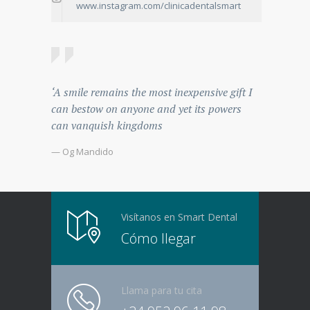
www.instagram.com/clinicadentalsmart
‘A smile remains the most inexpensive gift I
can bestow on anyone and yet its powers
can vanquish kingdoms
— Og Mandido
Visítanos en Smart Dental
Cómo llegar
Llama para tu cita