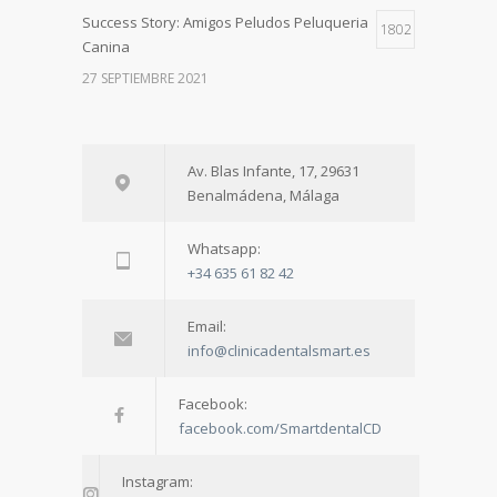
Success Story: Amigos Peludos Peluqueria
1802
Canina
27 SEPTIEMBRE 2021
A warm welcome to Dr. Agne!
1730
Av. Blas Infante, 17, 29631
28 FEBRERO 2024
Benalmádena, Málaga
Special thank you from one of our patient
1713
Whatsapp:
+34 635 61 82 42
9 AGOSTO 2022
Email:
info@clinicadentalsmart.es
Facebook:
facebook.com/SmartdentalCD
Instagram: