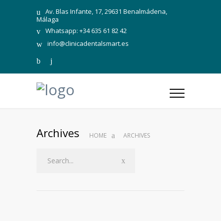
Av. Blas Infante, 17, 29631 Benalmádena,
Málaga
Whatsapp: +34 635 61 82 42
info@clinicadentalsmart.es
Archives
HOME
ARCHIVES