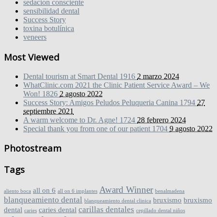
sedacion consciente
sensibilidad dental
Success Story
toxina botulínica
veneers
Most Viewed
Dental tourism at Smart Dental
1916
2 marzo 2024
WhatClinic.com 2021 the Clinic Patient Service Award – We
Won!
1826
2 agosto 2022
Success Story: Amigos Peludos Peluqueria Canina
1794
27
septiembre 2021
A warm welcome to Dr. Agne!
1724
28 febrero 2024
Special thank you from one of our patient
1704
9 agosto 2022
Photostream
Tags
Award Winner
all on 6
aliento boca
all on 6 implantes
benalmadena
blanqueamiento dental
bruxismo
bruxismo
blanqueamiento dental clinica
carillas dentales
dental
caries dental
caries
cepillado dental niños