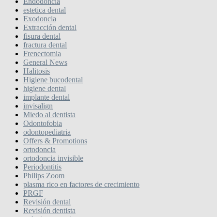
Endodoncia
estetica dental
Exodoncia
Extracción dental
fisura dental
fractura dental
Frenectomia
General News
Halitosis
Higiene bucodental
higiene dental
implante dental
invisalign
Miedo al dentista
Odontofobia
odontopediatria
Offers & Promotions
ortodoncia
ortodoncia invisible
Periodontitis
Philips Zoom
plasma rico en factores de crecimiento
PRGF
Revisión dental
Revisión dentista