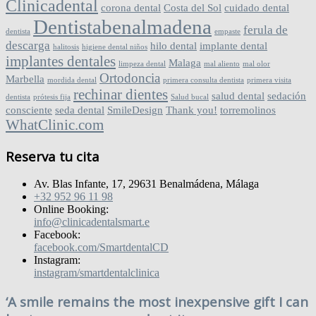
Clinicadental
corona dental
Costa del Sol
cuidado dental
Dentistabenalmadena
ferula de
dentista
empaste
descarga
hilo dental
implante dental
halitosis
higiene dental niños
implantes dentales
Malaga
limpeza dental
mal aliento
mal olor
Ortodoncia
Marbella
mordida dental
primera consulta dentista
primera visita
rechinar dientes
salud dental
sedación
dentista
prótesis fija
Salud bucal
consciente
seda dental
SmileDesign
Thank you!
torremolinos
WhatClinic.com
Reserva tu cita
Av. Blas Infante, 17, 29631 Benalmádena, Málaga
+32 952 96 11 98
Online Booking:
info@clinicadentalsmart.e
Facebook:
facebook.com/SmartdentalCD
Instagram:
instagram/smartdentalclinica
‘A smile remains the most inexpensive gift I can