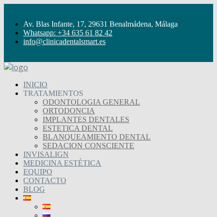
Av. Blas Infante, 17, 29631 Benalmádena, Málaga
Whatsapp: +34 635 61 82 42
info@clinicadentalsmart.es
INICIO
TRATAMIENTOS
ODONTOLOGIA GENERAL
ORTODONCIA
IMPLANTES DENTALES
ESTETICA DENTAL
BLANQUEAMIENTO DENTAL
SEDACION CONSCIENTE
INVISALIGN
MEDICINA ESTÉTICA
EQUIPO
CONTACTO
BLOG