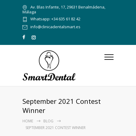
Av. Blas Infante, 17, 29631 Benalmádena,
Málaga
Whatsapp: +34 635 61 82 42
info@clinicadentalsmart.es
September 2021 Contest
Winner
HOME
BLOG
SEPTEMBER 2021 CONTEST WINNER