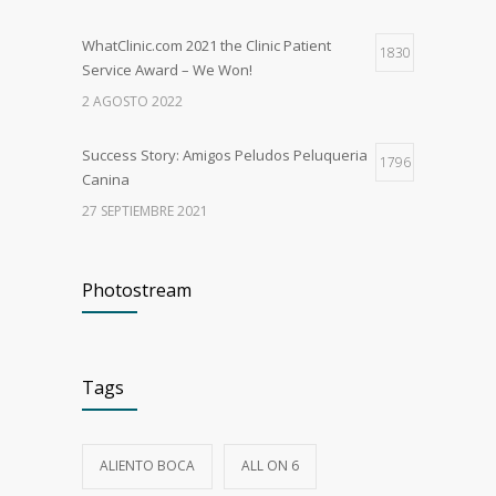
WhatClinic.com 2021 the Clinic Patient
1830
Service Award – We Won!
2 AGOSTO 2022
Success Story: Amigos Peludos Peluqueria
1796
Canina
27 SEPTIEMBRE 2021
A warm welcome to Dr. Agne!
1727
Photostream
28 FEBRERO 2024
Special thank you from one of our patient
1707
Tags
9 AGOSTO 2022
ALIENTO BOCA
ALL ON 6