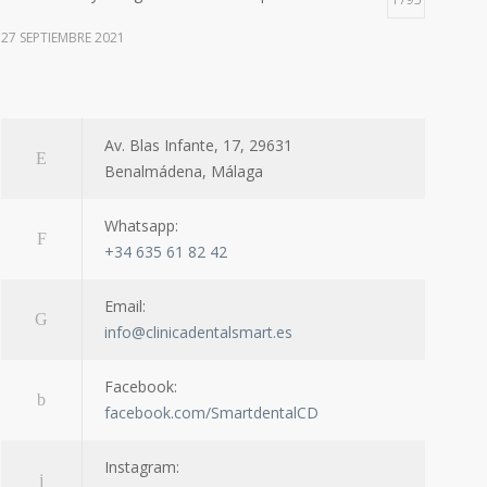
27 SEPTIEMBRE 2021
A warm welcome to Dr. Agne!
1726
28 FEBRERO 2024
Av. Blas Infante, 17, 29631
Benalmádena, Málaga
Special thank you from one of our patient
1704
Whatsapp:
9 AGOSTO 2022
+34 635 61 82 42
Email:
info@clinicadentalsmart.es
Facebook:
facebook.com/SmartdentalCD
Instagram: