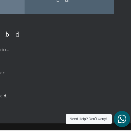
Tratamientos dentales con sedacion en Malaga
Irrigador dental: ¿es realmente necesario o basta con el cepillo?
5 hábitos después del verano que dañan tu salud dental (y cómo evitarlos)
La revisión dental postvacacional: por qué es el mejor momento para hacerla
Need Help? Don´t worry!