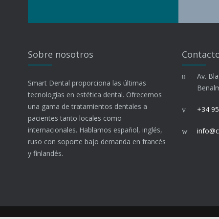
Sobre nosotros
Contact
Av. Bla
Smart Dental proporciona las últimas
Benal
tecnologías en estética dental. Ofrecemos
una gama de tratamientos dentales a
+34 95
pacientes tanto locales como
internacionales. Hablamos español, inglés,
info@c
ruso con soporte bajo demanda en francés
y finlandés.