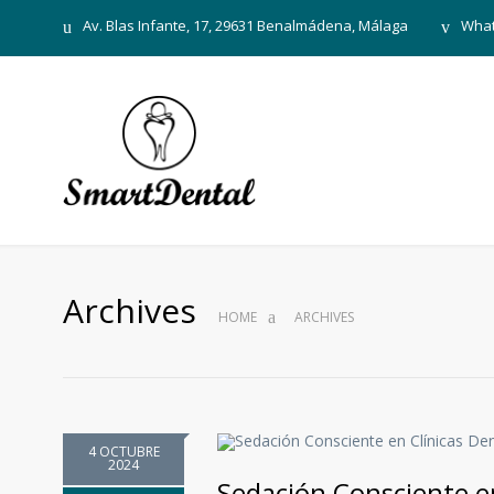
Av. Blas Infante, 17, 29631 Benalmádena, Málaga
What
Archives
HOME
ARCHIVES
4 OCTUBRE
2024
Sedación Consciente en