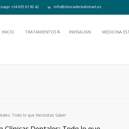
sapp: +34 635 61 82 42
info@clinicadentalsmart.es
INICIO
TRATAMIENTOS
INVISALIGN
MEDICINA ES
 Clínicas Dentales: Todo lo que