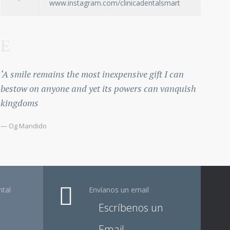
www.instagram.com/clinicadentalsmart
‘A smile remains the most inexpensive gift I can
bestow on anyone and yet its powers can vanquish
kingdoms
— Og Mandido
tal
Envíanos un email
n
Escríbenos un
Email