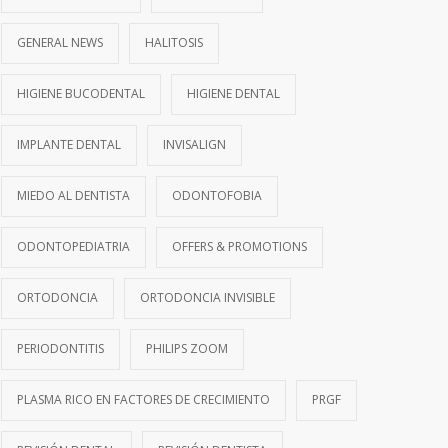
GENERAL NEWS
HALITOSIS
HIGIENE BUCODENTAL
HIGIENE DENTAL
IMPLANTE DENTAL
INVISALIGN
MIEDO AL DENTISTA
ODONTOFOBIA
ODONTOPEDIATRIA
OFFERS & PROMOTIONS
ORTODONCIA
ORTODONCIA INVISIBLE
PERIODONTITIS
PHILIPS ZOOM
PLASMA RICO EN FACTORES DE CRECIMIENTO
PRGF