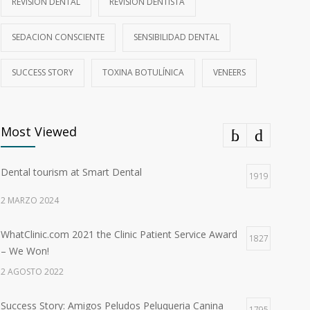
REVISIÓN DENTAL
REVISIÓN DENTISTA
SEDACION CONSCIENTE
SENSIBILIDAD DENTAL
SUCCESS STORY
TOXINA BOTULÍNICA
VENEERS
Most Viewed
Dental tourism at Smart Dental
1919
2 MARZO 2024
WhatClinic.com 2021 the Clinic Patient Service Award
1827
– We Won!
2 AGOSTO 2022
Success Story: Amigos Peludos Peluqueria Canina
1795